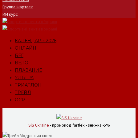
Группа Фартлек
ИИ курс
КАЛЕНДАРЬ 2026
ОНЛАЙН
БЕГ
ВЕЛО
ПЛАВАНИЕ
УЛЬТРА
ТРИАТЛОН
ТРЕЙЛ
OCR
SiS Ukraine
- промокод fartlek - знижка -5%