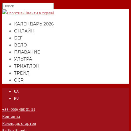
КАЛЕНДАРЬ 2026
ОНЛАЙН
БЕГ
ВЕЛО
ПЛАВАНИЕ
УЛЬТРА
ТРИАТЛОН
ТРЕЙЛ
OCR
UA
RU
+38 (066) 468-81-51
Контакты
Календрь стартов
Fartlek Events