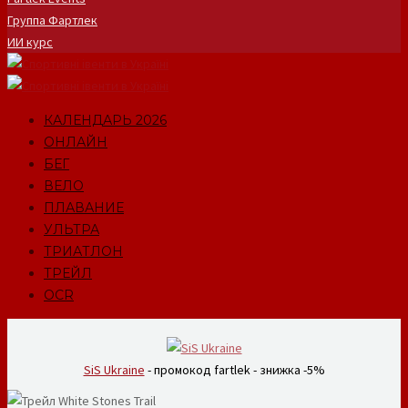
Группа Фартлек
ИИ курс
КАЛЕНДАРЬ 2026
ОНЛАЙН
БЕГ
ВЕЛО
ПЛАВАНИЕ
УЛЬТРА
ТРИАТЛОН
ТРЕЙЛ
OCR
SiS Ukraine
- промокод fartlek - знижка -5%