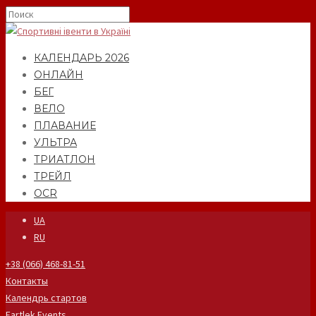
КАЛЕНДАРЬ 2026
ОНЛАЙН
БЕГ
ВЕЛО
ПЛАВАНИЕ
УЛЬТРА
ТРИАТЛОН
ТРЕЙЛ
OCR
UA
RU
+38 (066) 468-81-51
Контакты
Календрь стартов
Fartlek Events